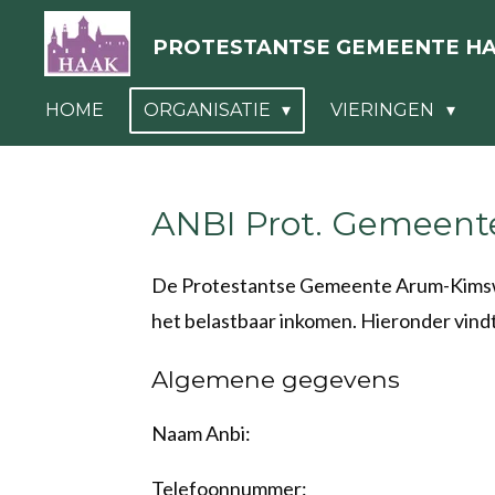
Ga
PROTESTANTSE GEMEENTE H
direct
naar
HOME
ORGANISATIE
VIERINGEN
de
hoofdinhoud
ANBI Prot. Gemeent
De Protestantse Gemeente Arum-Kimswert
het belastbaar inkomen. Hieronder vin
Algemene gegevens
Naam Anbi:
Telefoonnummer: