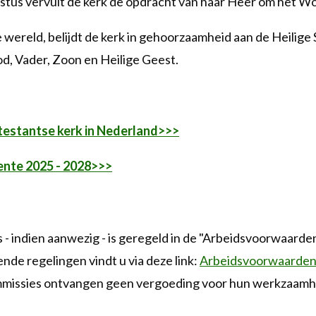
istus vervult de kerk de opdracht van haar Heer om het W
wereld, belijdt de kerk in gehoorzaamheid aan de Heilige 
od, Vader, Zoon en Heilige Geest.
testantse kerk in Nederland>>>
nte 2025 - 2028>>>
- indien aanwezig - is geregeld in de "Arbeidsvoorwaarde
de regelingen vindt u via deze link:
Arbeidsvoorwaarden
mmissies ontvangen geen vergoeding voor hun werkzaamh