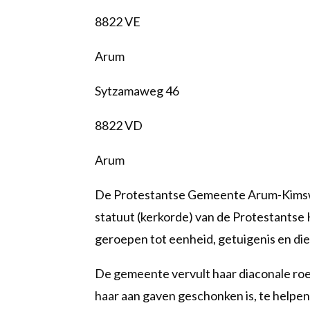
8822 VE
Arum
Sytzamaweg 46
8822 VD
Arum
De Protestantse Gemeente Arum-Kimswer
statuut (kerkorde) van de Protestantse K
geroepen tot eenheid, getuigenis en d
De gemeente vervult haar diaconale roep
haar aan gaven geschonken is, te helpen