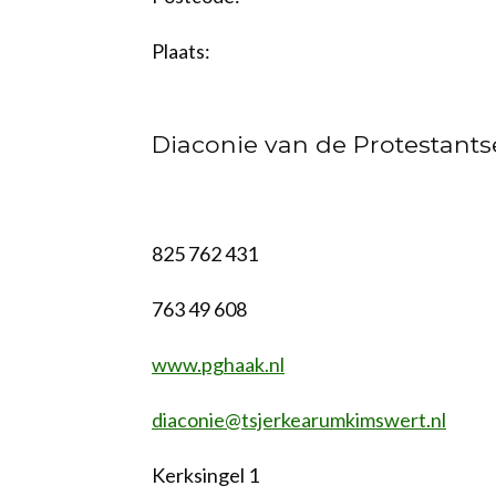
Plaats:
Diaconie van de Protestant
825 762 431
763 49 608
www.pghaak.nl
diaconie@tsjerkearumkimswert.nl
Kerksingel 1