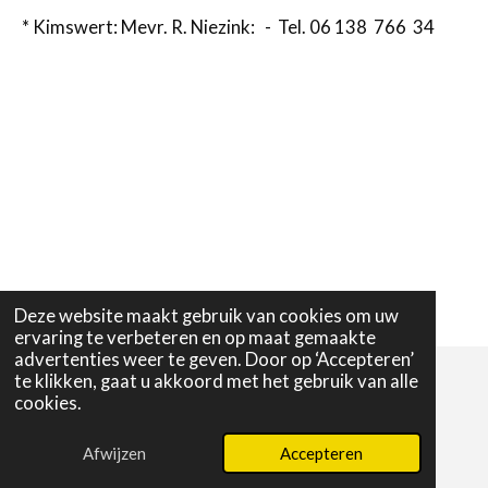
* Kimswert: Mevr. R. Niezink: - Tel. 06 138 766 34
Deze website maakt gebruik van cookies om uw
ervaring te verbeteren en op maat gemaakte
advertenties weer te geven. Door op ‘Accepteren’
te klikken, gaat u akkoord met het gebruik van alle
cookies.
© 2024 - 2026 Protestantse Gemeente HAAK
Powered by
JouwWeb
Afwijzen
Accepteren