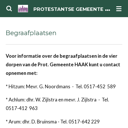
Ga
P
ROTESTANTSE GEMEENTE HAAK
direct
naar
Begraafplaatsen
de
hoofdinhoud
Voor informatie over de begraafplaatsen in de vier
dorpen van de Prot. Gemeente HAAK kunt u contact
opnemen met:
* Hitzum: Mevr. G. Noordmans - Tel. 0517-452 589
* Achlum: dhr. W. Zijlstra en mevr. J. Zijlstra - Tel.
0517-412 963
* Arum: dhr. D. Bruinsma - Tel. 0517-642 229