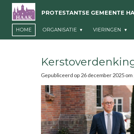
Ga
PROTESTANTSE GEMEENTE H
direct
naar
HOME
ORGANISATIE
VIERINGEN
de
hoofdinhoud
Kerstoverdenking 
Gepubliceerd op 26 december 2025 om 