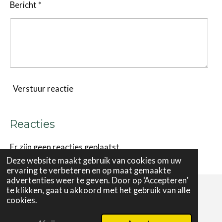
Bericht *
Verstuur reactie
Reacties
Er zijn geen reacties geplaatst.
Deze website maakt gebruik van cookies om uw
ervaring te verbeteren en op maat gemaakte
advertenties weer te geven. Door op ‘Accepteren’
te klikken, gaat u akkoord met het gebruik van alle
cookies.
© 2024 - 2026 Protestantse Gemeente HAAK
Powered by
JouwWeb