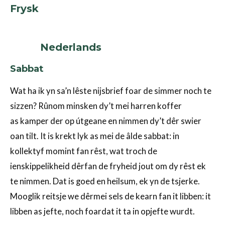
Frysk
Nederlands
Sabbat
Wat ha ik yn sa’n lêste nijsbrief foar de simmer noch te
sizzen? Rûnom minsken dy’t mei harren koffer
as kamper der op útgeane en nimmen dy’t dêr swier
oan tilt. It is krekt lyk as mei de âlde sabbat: in
kollektyf momint fan rêst, wat troch de
ienskippelikheid dêrfan de fryheid jout om dy rêst ek
te nimmen. Dat is goed en heilsum, ek yn de tsjerke.
Mooglik reitsje we dêrmei sels de kearn fan it libben: it
libben as jefte, noch foardat it ta in opjefte wurdt.