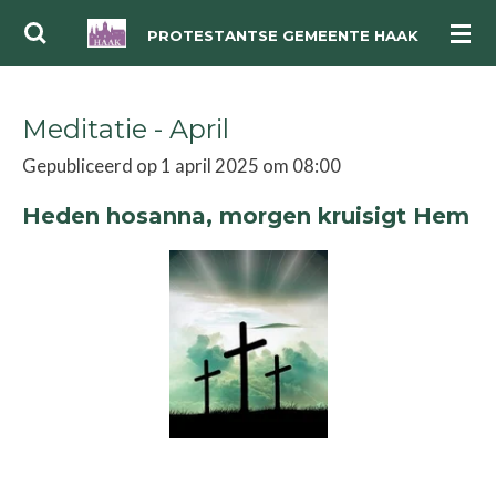
Ga
PROTESTANTSE GEMEENTE HAAK
direct
naar
Meditatie - April
de
hoofdinhoud
Gepubliceerd op 1 april 2025 om 08:00
Heden hosanna, morgen kruisigt Hem