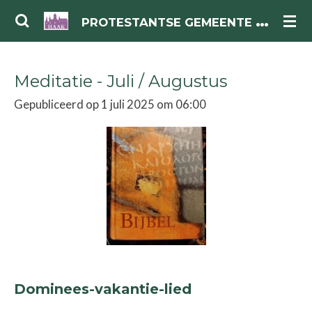
Ga
P
ROTESTANTSE GEMEENTE HAAK
direct
naar
Meditatie - Juli / Augustus
de
hoofdinhoud
Gepubliceerd op 1 juli 2025 om 06:00
Dominees-vakantie-lied