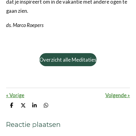
dat je inspireert om in de vakantie met andere ogen te
gaan zien.
ds. Marco Roepers
Overzicht alle Meditaties
«
Vorige
Volgende
»
D
D
S
D
e
e
h
e
l
e
a
l
e
l
r
e
Reactie plaatsen
n
e
n